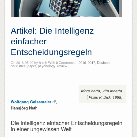
Artikel: Die Intelligenz
einfacher
Entscheidungsregeln
On 2016-05-20 by
hneth
With
0
Comments -
2016–2017
,
Deutsch
,
heuristics
,
paper
,
psychology
,
review
Mors certa, vita incerta.
(
Philip K. Dick, 1968)
Wolfgang Gaissmaier
,
Hansjörg Neth
Die Intelligenz einfacher Entscheidungsregeln
in einer ungewissen Welt