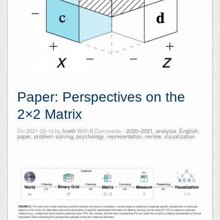
Paper: Perspectives on the
2×2 Matrix
On 2021-02-10 by
hneth
With
0
Comments -
2020–2021
,
analysis
,
English
,
paper
,
problem solving
,
psychology
,
representation
,
review
,
visualization