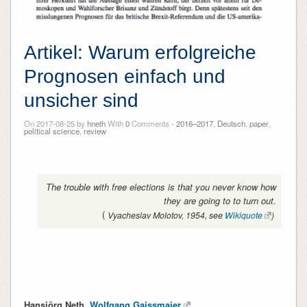
Artikel: Warum erfolgreiche
Prognosen einfach und
unsicher sind
On 2017-08-25 by
hneth
With
0
Comments -
2016–2017
,
Deutsch
,
paper
,
political science
,
review
The trouble with free elections is that you never know how
they are going to to turn out.
(
Vyacheslav Molotov, 1954, see
Wikiquote
)
Hansjörg Neth,
Wolfgang Gaissmaier