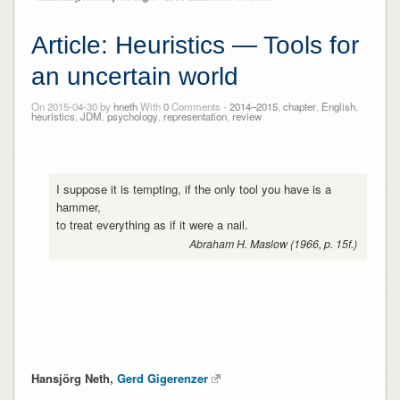
Article: Heuristics — Tools for
an uncertain world
On 2015-04-30 by
hneth
With
0
Comments -
2014–2015
,
chapter
,
English
,
heuristics
,
JDM
,
psychology
,
representation
,
review
I suppose it is tempting, if the only tool you have is a
hammer,
to treat everything as if it were a nail.
Abraham H. Maslow (1966, p. 15f.)
Hansjörg Neth,
Gerd Gigerenzer